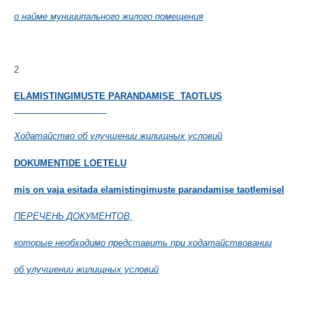
о найме муниципального жилого помещения
2
ELAMISTINGIMUSTE PARANDAMISE TAOTLUS
Ходатайство об улучшении жилищных условий
DOKUMENTIDE LOETELU
mis on vaja esitada elamistingimuste parandamise taotlemisel
ПЕРЕЧЕНЬ ДОКУМЕНТОВ,
которые необходимо представить при ходатайствовании
об улучшении жилищных условий