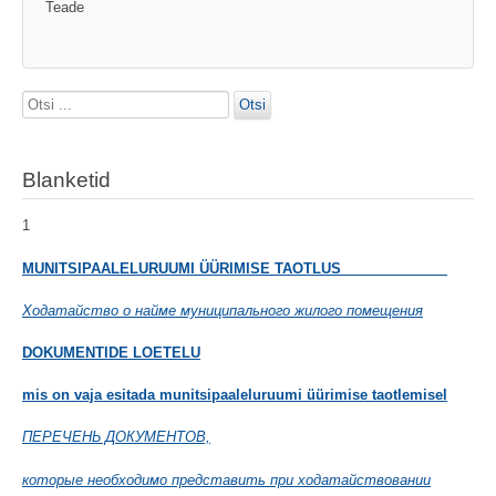
Teade
Otsi
Otsi
...
Blanketid
1
MUNITSIPAALELURUUMI ÜÜRIMISE TAOTLUS
Ходатайство о найме муниципального жилого помещения
DOKUMENTIDE LOETELU
mis on vaja esitada munitsipaaleluruumi üürimise taotlemisel
ПЕРЕЧЕНЬ ДОКУМЕНТОВ,
которые необходимо представить при ходатайствовании