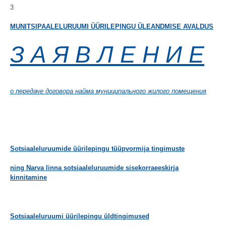
3
MUNITSIPAALELURUUMI ÜÜRILEPINGU ÜLEANDMISE AVALDUS
З А Я В Л Е Н И Е
о передаче договора найма муниципального жилого помещения
Sotsiaaleluruumide üürilepingu tüüpvormija tingimuste
ning Narva linna sotsiaaleluruumide sisekorraeeskirja
kinnitamine
Sotsiaaleluruumi üürilepingu üldtingimused