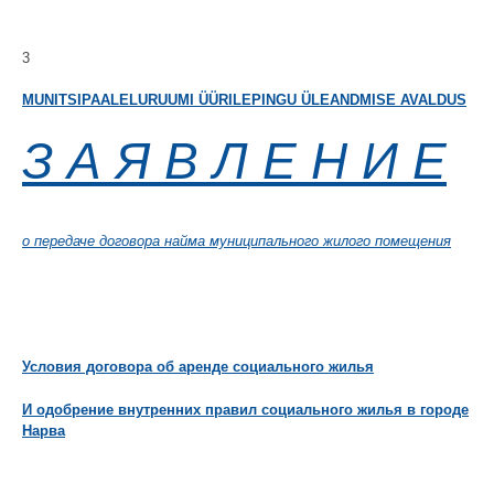
3
MUNITSIPAALELURUUMI ÜÜRILEPINGU ÜLEANDMISE AVALDUS
З А Я В Л Е Н И Е
о передаче договора найма муниципального жилого помещения
Условия договора об аренде социального жилья
И одобрение внутренних правил социального жилья в городе
Нарва